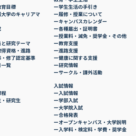
教育目標
ー学生生活の手引き
護大学のキャリアマ
ー履修・授業について
ーキャンパスカレンダー
成
ー各種届出・証明書
ー授業料・減免・奨学金・その他
員と研究テーマ
ー教育支援
取得資格・進路
ー進路支援
準・修了認定基準
ー健康に関する支援
目一覧
ー研究情報
ーサークル・課外活動
入試情報
課程
ー入試情報
生・研究生
ー学部入試
ー大学院入試
ー合格発表
ーオープンキャンパス・大学説明
ー入学料・検定料・学費・奨学金