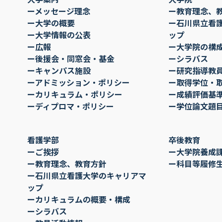
ーメッセージ理念
ー教育理念、
ー大学の概要
ー石川県立看
ー大学情報の公表
ップ
ー広報
ー大学院の構
ー後援会・同窓会・基金
ーシラバス
ーキャンパス施設
ー研究指導教
ーアドミッション・ポリシー
ー取得学位・
ーカリキュラム・ポリシー
ー成績評価基
ーディプロマ・ポリシー
ー学位論文題
看護学部
卒後教育
ーご挨拶
ー大学院養成
ー教育理念、教育方針
ー科目等履修
ー石川県立看護大学のキャリアマ
ップ
ーカリキュラムの概要・構成
ーシラバス