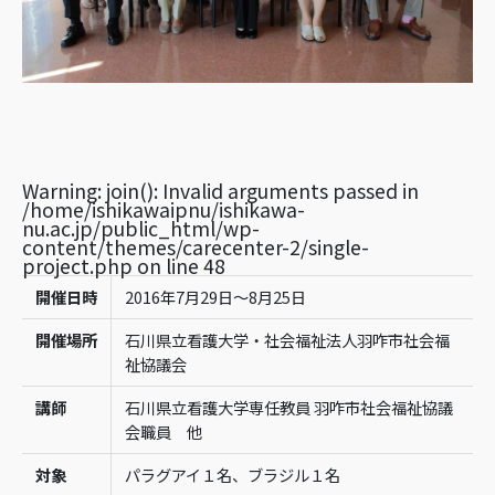
Warning
: join(): Invalid arguments passed in
/home/ishikawaipnu/ishikawa-
nu.ac.jp/public_html/wp-
content/themes/carecenter-2/single-
project.php
on line
48
開催日時
2016年7月29日～8月25日
開催場所
石川県立看護大学・社会福祉法人羽咋市社会福
祉協議会
講師
石川県立看護大学専任教員 羽咋市社会福祉協議
会職員 他
対象
パラグアイ１名、ブラジル１名