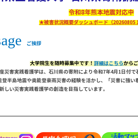
令和8年熊本地震対応中
★被害状況概要ダッシュボード（20260805 1
age
ご挨拶
大学院生を随時募集中です！
詳細はこちら
から
座災害実践看護学は、石川県の寄附により令和7年4月1日付
能登半島地震や奥能登豪雨災害の経験を活かし、「災害に強い
新しい災害実践看護学の創造を目指しています。