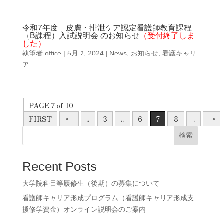
令和7年度 皮膚・排泄ケア認定看護師教育課程
（B課程）入試説明会 のお知らせ
（受付終了しま
した）
執筆者
office
|
5月 2, 2024
|
News
,
お知らせ
,
看護キャリ
ア
PAGE 7 of 10
FIRST
←
..
3
..
6
7
8
..
→
検索
Recent Posts
大学院科目等履修生（後期）の募集について
看護師キャリア形成プログラム（看護師キャリア形成支
援修学資金）オンライン説明会のご案内