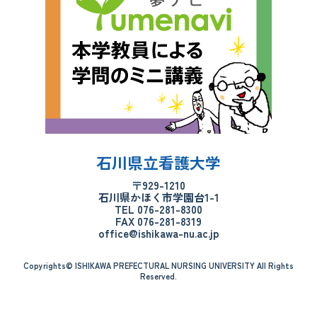
石川県立看護大学
〒929-1210
石川県かほく市学園台1-1
TEL 076-281-8300
FAX 076-281-8319
office@ishikawa-nu.ac.jp
Copyrights© ISHIKAWA PREFECTURAL NURSING UNIVERSITY All Rights
Reserved.