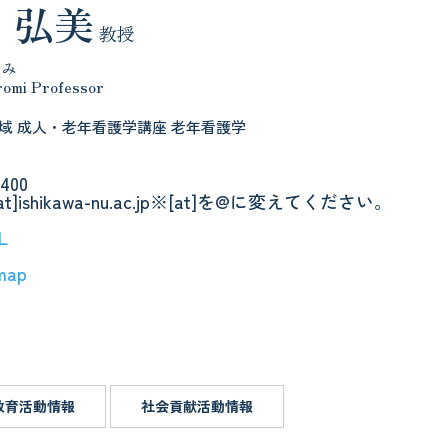
 弘美
教授
ろみ
romi Professor
域 成人・老年看護学講座 老年看護学
8400
[at]ishikawa-nu.ac.jp※[at]を@に変えてください。
L
map
教育活動情報
社会貢献活動情報