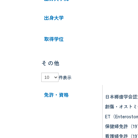
出身大学
取得学位
その他
件表示
免許・資格
日本褥瘡学会認
創傷・オストミ
ET（Enterosto
保健婦免許（19
看護婦免許（19