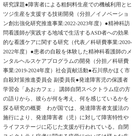
研究課題●障害者による粗飼料生産での機械利用とヒ
ツジ生産を支援する技術開発（分担／イノベーショ
ン創出強化研究推進事業:2022-2023年度）●精神科訪
問看護師が実践する地域で生活するASD者への効果
的な看護ケアに関する研究（代表／科研費事業:2020-
2022年度）●患者の自殺を体験した精神科看護師のメ
ンタルヘルスケアプログラムの開発（分担／科研費
事業:2019-2024年度）社会貢献活動●石川県かほく市
自殺対策推進委員会 副委員長●発達障害児の保護者
学習会「あおカフェ」 講師自閉スペクトラム症の方
の語りから、彼らが何を考え、何を感じているかを
探る研究の概要 わが国では、発達障害者支援法の
施行により、発達障害者（児）に対して障害特性や
ライフステージに応じた支援が行われている。自閉