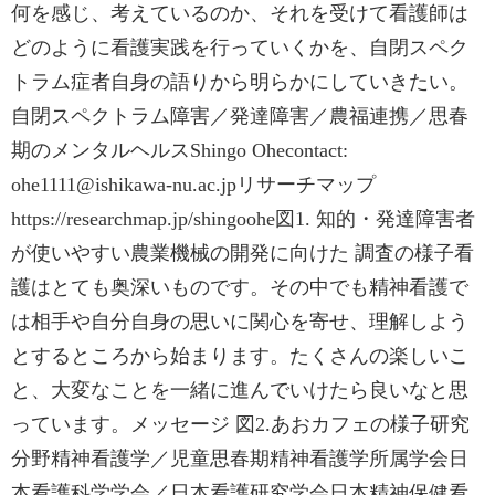
何を感じ、考えているのか、それを受けて看護師は
どのように看護実践を行っていくかを、自閉スペク
トラム症者自身の語りから明らかにしていきたい。
自閉スペクトラム障害／発達障害／農福連携／思春
期のメンタルヘルスShingo Ohecontact:
ohe1111@ishikawa-nu.ac.jpリサーチマップ
https://researchmap.jp/shingoohe図1. 知的・発達障害者
が使いやすい農業機械の開発に向けた 調査の様子看
護はとても奥深いものです。その中でも精神看護で
は相手や自分自身の思いに関心を寄せ、理解しよう
とするところから始まります。たくさんの楽しいこ
と、大変なことを一緒に進んでいけたら良いなと思
っています。メッセージ 図2.あおカフェの様子研究
分野精神看護学／児童思春期精神看護学所属学会日
本看護科学学会／日本看護研究学会日本精神保健看