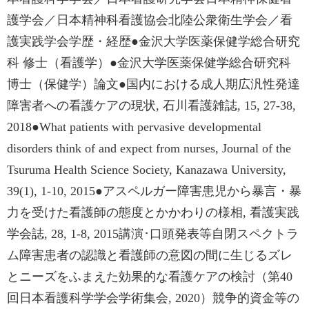
護学会／日本精神科看護協会北陸公衆衛生学会／看
護実践学会学歴・経歴●金沢大学医薬保健学総合研究
科 修士（看護学）●金沢大学医薬保健学総合研究科
博士（保健学）論文●国内における成人期広汎性発達
障害者への看護ケアの現状, 石川看護雑誌, 15, 27-38,
2018●What patients with pervasive developmental
disorders think of and expect from nurses, Journal of the
Tsuruma Health Science Society, Kanazawa University,
39(1), 1-10, 2015●アスペルガー障害患児から暴言・暴
力を受けた看護師の態度とかかわりの様相, 看護実践
学会誌, 28, 1-8, 2015講演･口頭発表等自閉スペクトラ
ム障害患者の認識と看護師の意図の間に生じるズレ
とニーズをふまえた効果的な看護ケアの検討（第40
回日本看護科学学会学術集会, 2020）競争的資金等の