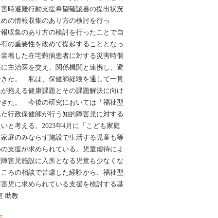
災害時避難行動支援希望確認書の提出状況
ための情報収集のあり方の検討を行っ
情報収集のあり方の検討を行ったことで自
共有の重要性を改めて提起することとなっ
を装着した在宅難病患者に対する災害時個
際に主治医を交え、関係機関と連携し、避
できた。 私は、保健師経験を通して一貫
民が抱える健康課題とその課題解決に向け
できた。 今後の研究においては「福祉型
れた行政保健師が行う知的障害児に対する
いと考える。2023年4月に「こども家庭
る家庭のみならず施設で生活する児童も等
めの支援が求められている。児童虐待によ
型障害児施設に入所となる児童も少なくな
こころの相談で苦慮した経験から、福祉型
障害児に求められている支援を検討する基
 助教
55