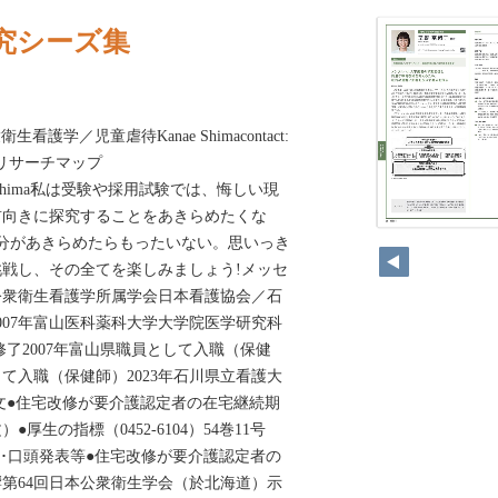
究シーズ集
衛生看護学／児童虐待Kanae Shimacontact:
ac.jpリサーチマップ
.jp/kanaeshima私は受験や採用試験では、悔しい現
前向きに探究することをあきらめたくな
分があきらめたらもったいない。思いっき
戦し、その全てを楽しみましょう!メッセ
公衆衛生看護学所属学会日本看護協会／石
007年富山医科薬科大学大学院医学研究科
修了2007年富山県職員として入職（保健
して入職（保健師）2023年石川県立看護大
文●住宅改修が要介護認定者の在宅継続期
厚生の指標（0452-6104）54巻11号
年10月講演･口頭発表等●住宅改修が要介護認定者の
第64回日本公衆衛生学会（於北海道）示