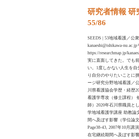
研究者情報 研
55/86
SEEDS | 53地域看護／公衆
kanaeshi@ishikawa-nu.
https://researchmap
実に直面してきた。でも
い。1度しかない人生を自
り自分のやりたいことに挑
ージ研究分野地域看護／
川県看護協会学歴・経歴2
看護学専攻（修士課程） 
師）2020年石川県職員と
学地域看護学講座 助教論
間へ及ぼす影響（学位論文）●
Page38-43, 2007
在宅継続期間へ及ぼす影響