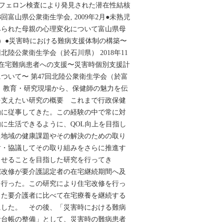
ンティフェロン検査により発見された潜在性結核
回富山県公衆衛生学会, 2009年2月●未熟児
みられた母親の心理変化について富山県母
共著）●災害時における難病支援体制の構築〜
北陸公衆衛生学会（於石川県） 2018年11
在宅難病患者への支援〜災害時個別支援計
ついて〜 第47回北陸公衆衛生学会（於富
共著）教育・研究現場から、保健師の魅力を伝
を支えたい研究の概要 これまで行政保健
動に従事してきた。この経験の中で常に対
に生活できるように、QOL向上を目指し
た地域の健康課題やその解決のための取り
討・協議してその取り組みをさらに推進す
させることを目指した研究を行ってき
宅改修が要介護認定者の在宅継続期間へ及
を行った。この研究により住宅改修を行っ
った要介護者に比べて在宅療養を継続する
にした。 その後、「災害時における難病
者台帳の整備」として、災害時の難病患者