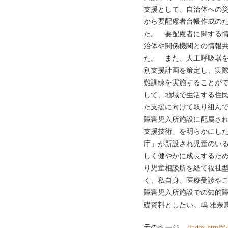
支援として、自治体への
から要配慮者台帳作成の
た。 要配慮者に関する
治体や関係機関との情報
た。 また、人工呼吸器
別支援計画を策定し、実
難訓練を実施することが
して、地域で生活する住
た支援に向けて取り組ん
障害児入所施設に配属さ
支援技術」を明らかにした
庁」が新設され児童のい
しく健やかに成長するた
り児童相談所を経て福祉
く、私自身、医療受診や
障害児入所施設での知的
礎資料としたい。嶋 雅奈恵
元のページ
../index.html#