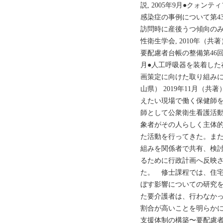
説, 2005年9月●クォ
感染症の事例について第43
訪問時に産後うつ傾向の
性衛生学会, 2010年（
要配慮者台帳の整備第46回
月●人工呼吸器を装着した
画策定に向けた取り組みに
山県） 2019年11月（
えたい現場で働く保健師
師として公衆衛生看護活
象者がその人らしく主体的
た活動を行ってきた。ま
組みを関係者で共有、検
るために行政計画へ反映
た。 修士課程では、住
ぼす影響についての研究
た要介護者は、行わなか
割合が高いことを明らか
支援体制の構築〜要配慮