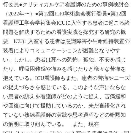
行委員●クリティカルケア看護師のための事例検討会
（2022年〜）●第12回ILFJ学術集会実行委員●第12回
看護理工学会学術集会ICUに入室する患者に起こる諸
問題を解決するための看護実践を探究する研究の概
要 ICUに入室する患者は意識障害や生命維持装置の
装着によりコミュニケーションが困難となりやす
い。しかし、患者は死への恐怖、孤独、不安を感じ
たり、呼吸困難感や痛みを感じたりと様々な苦痛を
抱えている。ICU看護師もまた、患者の苦痛やニーズ
の捉えづらさを感じている。このような声にならな
い患者の訴えを看護師がどのように捉え、苦痛緩和
や回復に向けて援助しているのか、未だ言語化され
ていない熟練看護師の実践や思考過程などの暗黙知
の解明に取り組んでいる。 また、現在