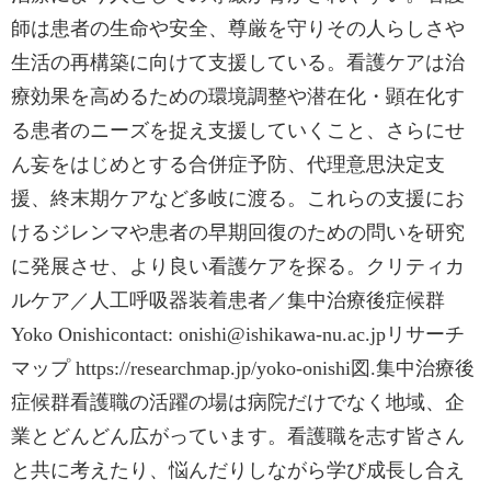
師は患者の生命や安全、尊厳を守りその人らしさや
生活の再構築に向けて支援している。看護ケアは治
療効果を高めるための環境調整や潜在化・顕在化す
る患者のニーズを捉え支援していくこと、さらにせ
ん妄をはじめとする合併症予防、代理意思決定支
援、終末期ケアなど多岐に渡る。これらの支援にお
けるジレンマや患者の早期回復のための問いを研究
に発展させ、より良い看護ケアを探る。クリティカ
ルケア／人工呼吸器装着患者／集中治療後症候群
Yoko Onishicontact: onishi@ishikawa-nu.ac.jpリサーチ
マップ https://researchmap.jp/yoko-onishi図.集中治療後
症候群看護職の活躍の場は病院だけでなく地域、企
業とどんどん広がっています。看護職を志す皆さん
と共に考えたり、悩んだりしながら学び成長し合え