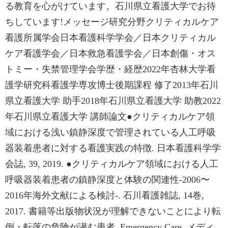
る教育を心がけています。石川県立看護大学でお待
ちしています!メッセージ研究分野クリティカルケア
看護所属学会日本看護科学学会／日本クリティカル
ケア看護学会／日本救急看護学会／日本創傷・オス
トミー・失禁管理学会学歴・経歴2022年杏林大学看
護学研究科看護学専攻博士後期課程 修了2013年石川
県立看護大学 助手2018年石川県立看護大学 助教2022
年石川県立看護大学 講師論文●クリティカルケア領
域における浅い鎮静深度で管理されている人工呼吸
器装着患者に対する看護実践の特徴. 日本看護科学学
会誌, 39, 2019. ●クリティカルケア領域における人工
呼吸器装着患者の鎮静深度と体験の関連性-2006〜
2016年海外文献による検討-. 石川看護雑誌, 14巻,
2017. 書籍等出版物状況が理解できないことにより転
倒・転落の危険が潜む患者, Emergency Care, メディ