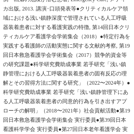
カ出版, 2013. 講演･口頭発表等●クリティカルケア領
域における浅い鎮静深度で管理されている人工呼吸
器装着患者に対する看護実践の特徴, 第14回日本クリ
ティカルケア看護学会学術集会（2018）●特定行為を
実践する看護師の活動実態に関する文献的考察, 第19
回日本救急看護学会学術集会（2017）競争的資金等
の研究課題●科学研究費助成事業 若手研究「浅い鎮
静管理における人工呼吸器装着患者の固有反応の理
解とその習得方法に関する研究」（2022〜2024年）●
科学研究費助成事業 若手研究「浅い鎮静管理下にあ
る人工呼吸器装着患者の同意的行為を引き出すアプ
ローチの解明」（2018〜2021年）社会貢献活動●第19
回日本救急看護学会学術集会 実行委員●第39回日本
看護科学学会 実行委員●第27回日本老年看護学会 実