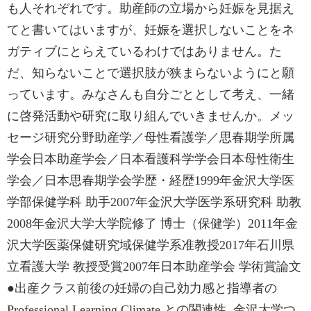
も人それぞれです。助産師の立場から妊娠を見据え
てと書いてはいますが、妊娠を選択しないことをネ
ガティブにとらえているわけではありません。た
だ、知らないことで選択肢が狭まらないようにと願
っています。みなさんも自分ごととして考え、一緒
に啓発活動や研究に取り組んでいきませんか。メッ
セージ研究分野助産学／母性看護学／思春期学所属
学会日本助産学会／日本看護科学学会日本母性衛生
学会／日本思春期学会学歴・経歴1999年金沢大学医
学部保健学科 助手2007年金沢大学医学系研究科 助教
2008年金沢大学大学院修了 博士（保健学）2011年金
沢大学医薬保健研究域保健学系准教授2017年石川県
立看護大学 教授受賞2007年日本助産学会 学術賞論文
●出産クラス前後の妊婦の自己効力感と指導者の
Professional Learning Climate との関連性, 金沢大学つ