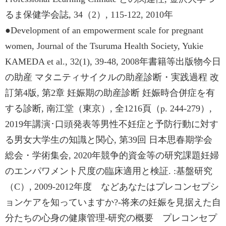
るま保健学会誌, 34（2）, 115-122, 2010年
●Development of an empowerment scale for pregnant
women, Journal of the Tsuruma Health Society, Yukie
KAMEDA et al., 32(1), 39-48, 2008年書籍等出版物今日
の助産 マタニティサイクルの助産診断・実践過程 改
訂第4版, 第2章 妊娠期の助産診断 妊娠時合併症を有
する診断, 南江堂（東京）, 全1216頁（p. 244-279）,
2019年講演･口頭発表等男性不妊症と予防行動に対す
る男女大学生の知識と関心, 第39回 日本思春期学会
総会・学術集会, 2020年競争的資金等の研究課題妊婦
のエンパワメント尺度の臨床適用と検証. :基盤研究
（C）, 2009-2012年度 などあなたはプレコンセプシ
ョンケアを知っていますか?-将来の妊娠を見据えた自
分たちの心身の健康管理-研究の概要 プレコンセプ